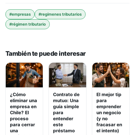
#
empresas
#
regímenes tributarios
#
régimen tributario
También te puede interesar
¿Cómo
Contrato de
El mejor tip
eliminar una
mutuo: Una
para
empresa en
guía simple
emprender
Chile? El
para
un negocio
proceso
entender
(y no
para cerrar
este
fracasar en
una
préstamo
el intento)