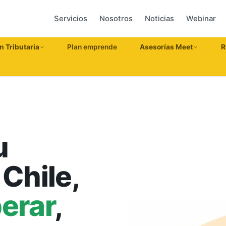
Servicios
Nosotros
Noticias
Webinar
n Tributaria
Plan emprende
Asesorías Meet
R
u
Chile,
erar
,