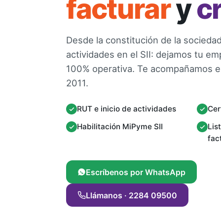
facturar
y
c
Desde la constitución de la sociedad 
actividades en el SII: dejamos tu em
100% operativa. Te acompañamos e
2011.
RUT e inicio de actividades
Cer
Habilitación MiPyme SII
Lis
fac
Escríbenos por WhatsApp
Llámanos · 2284 09500