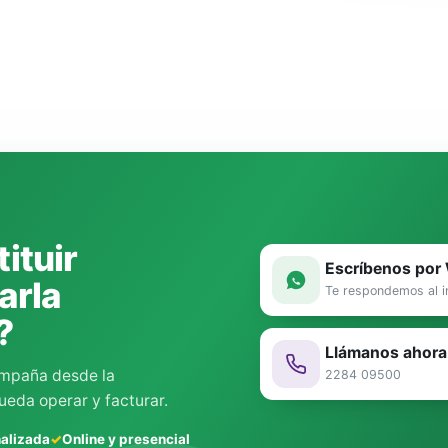
ituir
Escríbenos po
arla
Te respondemos al i
?
Llámanos ahora
ompaña desde la
2284 09500
ueda operar y facturar.
nalizada
Online y presencial