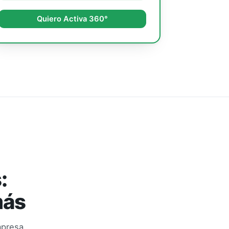
Quiero Activa 360°
:
más
mpresa.