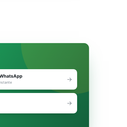
r WhatsApp
→
nstante
→