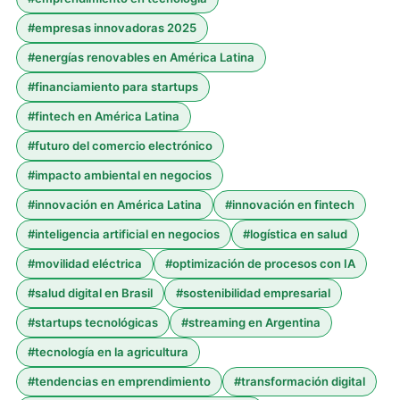
#
empresas innovadoras 2025
#
energías renovables en América Latina
#
financiamiento para startups
#
fintech en América Latina
#
futuro del comercio electrónico
#
impacto ambiental en negocios
#
innovación en América Latina
#
innovación en fintech
#
inteligencia artificial en negocios
#
logística en salud
#
movilidad eléctrica
#
optimización de procesos con IA
#
salud digital en Brasil
#
sostenibilidad empresarial
#
startups tecnológicas
#
streaming en Argentina
#
tecnología en la agricultura
#
tendencias en emprendimiento
#
transformación digital