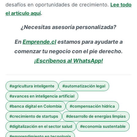
desafíos en oportunidades de crecimiento.
Lee todo
el artículo aquí
.
¿Necesitas asesoría personalizada?
En
Emprende.cl
estamos para ayudarte a
comenzar tu negocio con el pie derecho.
¡Escríbenos al WhatsApp!
#
agricultura inteligente
#
automatización legal
#
avances en inteligencia artificial
#
banca digital en Colombia
#
compensación hídrica
#
crecimiento de startups
#
desarrollo de energías limpias
#
digitalización en el sector salud
#
economía sustentable
#
emprendimiento en tecnología