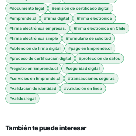
#
documento legal
#
emisión de certificado digital
#
emprende.cl
#
firma digital
#
firma electrónica
#
firma electrónica empresas.
#
firma electrónica en Chile
#
firma electrónica simple
#
formulario de solicitud
#
obtención de firma digital
#
pago en Emprende.cl
#
proceso de certificación digital
#
protección de datos
#
registro en Emprende.cl
#
seguridad digital
#
servicios en Emprende.cl
#
transacciones seguras
#
validación de identidad
#
validación en línea
#
validez legal
También te puede interesar