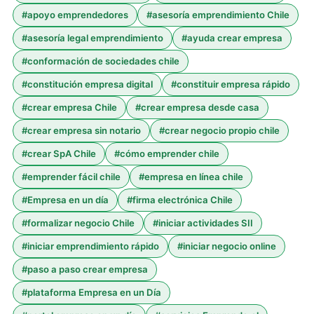
#
apoyo emprendedores
#
asesoría emprendimiento Chile
#
asesoría legal emprendimiento
#
ayuda crear empresa
#
conformación de sociedades chile
#
constitución empresa digital
#
constituir empresa rápido
#
crear empresa Chile
#
crear empresa desde casa
#
crear empresa sin notario
#
crear negocio propio chile
#
crear SpA Chile
#
cómo emprender chile
#
emprender fácil chile
#
empresa en línea chile
#
Empresa en un día
#
firma electrónica Chile
#
formalizar negocio Chile
#
iniciar actividades SII
#
iniciar emprendimiento rápido
#
iniciar negocio online
#
paso a paso crear empresa
#
plataforma Empresa en un Día