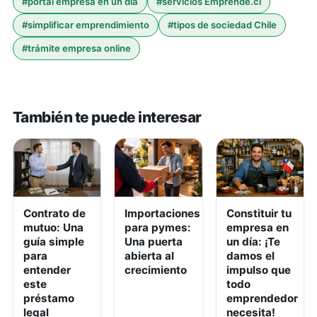
#
portal empresa en un día
#
servicios Emprende.cl
#
simplificar emprendimiento
#
tipos de sociedad Chile
#
trámite empresa online
También te puede interesar
Contrato de
Importaciones
Constituir tu
mutuo: Una
para pymes:
empresa en
guía simple
Una puerta
un día: ¡Te
para
abierta al
damos el
entender
crecimiento
impulso que
este
todo
préstamo
emprendedor
legal
necesita!