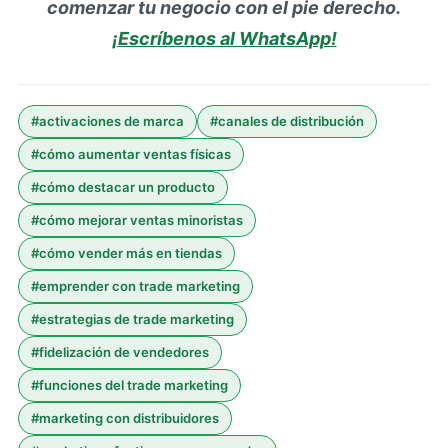
comenzar tu negocio con el pie derecho.
¡Escríbenos al WhatsApp!
#
activaciones de marca
#
canales de distribución
#
cómo aumentar ventas físicas
#
cómo destacar un producto
#
cómo mejorar ventas minoristas
#
cómo vender más en tiendas
#
emprender con trade marketing
#
estrategias de trade marketing
#
fidelización de vendedores
#
funciones del trade marketing
#
marketing con distribuidores