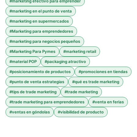
#
marketing efectivo para emprender
#
marketing en el punto de venta
#
marketing en supermercados
#
Marketing para emprendedores
#
marketing para negocios pequeños
#
Marketing Para Pymes
#
marketing retail
#
material POP
#
packaging atractivo
#
posicionamiento de productos
#
promociones en tiendas
#
punto de venta estrategias
#
qué es trade marketing
#
tips de trade marketing
#
trade marketing
#
trade marketing para emprendedores
#
venta en ferias
#
ventas en góndolas
#
visibilidad de producto