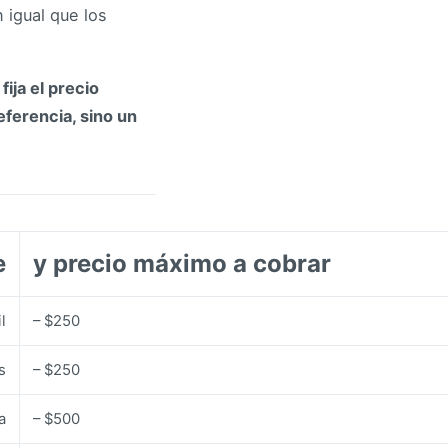
 igual que los
e
fija el precio
eferencia, sino un
e
y precio máximo a cobrar
l
– $250
s
– $250
a
– $500