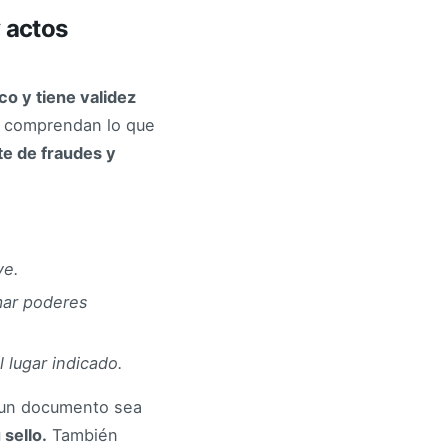
 actos
ico y tiene validez
os comprendan lo que
te de fraudes y
ve.
mar poderes
l lugar indicado.
 un documento sea
 sello.
También