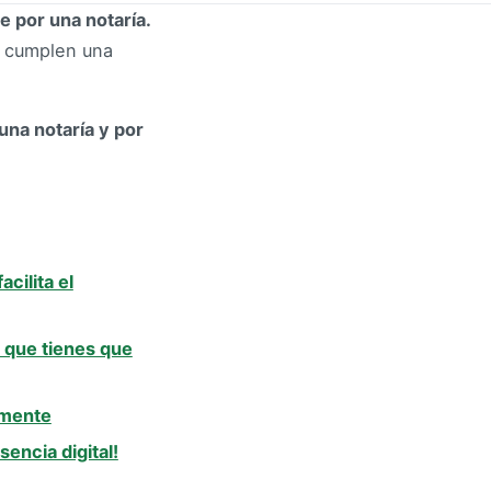
 por una notaría.
o cumplen una
una notaría y por
cilita el
o que tienes que
lmente
encia digital!