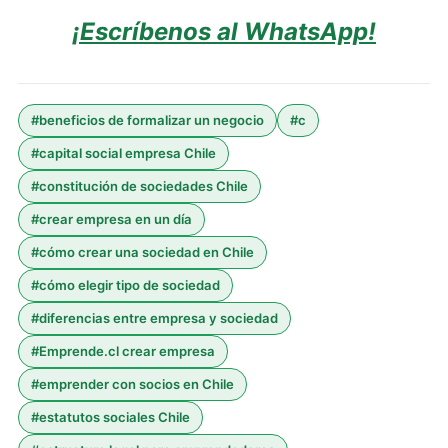
¡Escríbenos al WhatsApp!
#
beneficios de formalizar un negocio
#
c
#
capital social empresa Chile
#
constitución de sociedades Chile
#
crear empresa en un día
#
cómo crear una sociedad en Chile
#
cómo elegir tipo de sociedad
#
diferencias entre empresa y sociedad
#
Emprende.cl crear empresa
#
emprender con socios en Chile
#
estatutos sociales Chile