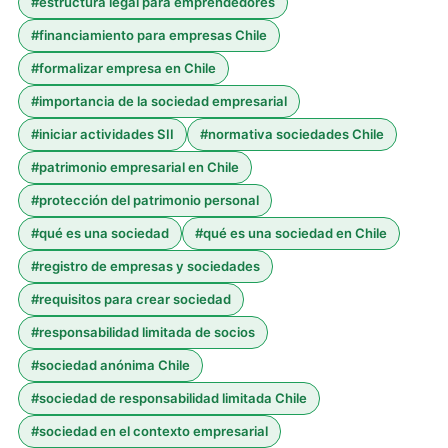
#
estructura legal para emprendedores
#
financiamiento para empresas Chile
#
formalizar empresa en Chile
#
importancia de la sociedad empresarial
#
iniciar actividades SII
#
normativa sociedades Chile
#
patrimonio empresarial en Chile
#
protección del patrimonio personal
#
qué es una sociedad
#
qué es una sociedad en Chile
#
registro de empresas y sociedades
#
requisitos para crear sociedad
#
responsabilidad limitada de socios
#
sociedad anónima Chile
#
sociedad de responsabilidad limitada Chile
#
sociedad en el contexto empresarial