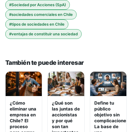
#
Sociedad por Acciones (SpA)
#
sociedades comerciales en Chile
#
tipos de sociedades en Chile
#
ventajas de constituir una sociedad
También te puede interesar
¿Cómo
¿Qué son
Define tu
eliminar una
las juntas de
público
empresa en
accionistas
objetivo sin
Chile? El
y por qué
complicaciones:
proceso
son tan
La base de