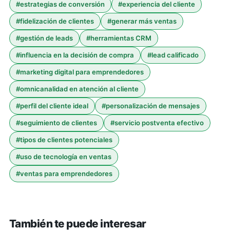
#
estrategias de conversión
#
experiencia del cliente
#
fidelización de clientes
#
generar más ventas
#
gestión de leads
#
herramientas CRM
#
influencia en la decisión de compra
#
lead calificado
#
marketing digital para emprendedores
#
omnicanalidad en atención al cliente
#
perfil del cliente ideal
#
personalización de mensajes
#
seguimiento de clientes
#
servicio postventa efectivo
#
tipos de clientes potenciales
#
uso de tecnología en ventas
#
ventas para emprendedores
También te puede interesar