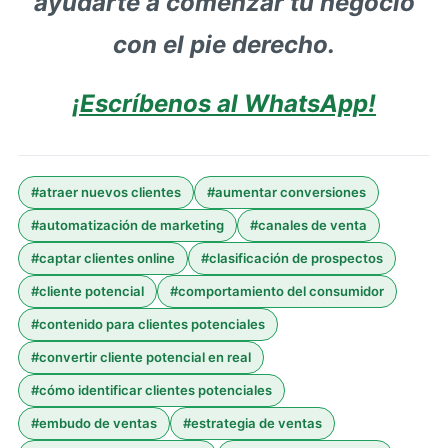
ayudarte a comenzar tu negocio
con el pie derecho.
¡Escríbenos al WhatsApp!
#
atraer nuevos clientes
#
aumentar conversiones
#
automatización de marketing
#
canales de venta
#
captar clientes online
#
clasificación de prospectos
#
cliente potencial
#
comportamiento del consumidor
#
contenido para clientes potenciales
#
convertir cliente potencial en real
#
cómo identificar clientes potenciales
#
embudo de ventas
#
estrategia de ventas