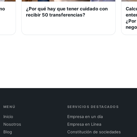
ómo
¿Por qué hay que tener cuidado con
Calc
recibir 50 transferencias?
ente
¿Por
nego
MENÚ
SERVICIOS DESTACADOS
Inicio
Empresa en un día
Nosotros
Empresa en Línea
Blog
Constitución de sociedades