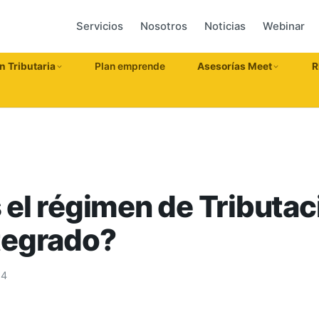
Servicios
Nosotros
Noticias
Webinar
n Tributaria
Plan emprende
Asesorías Meet
R
 el régimen de Tributac
tegrado?
24