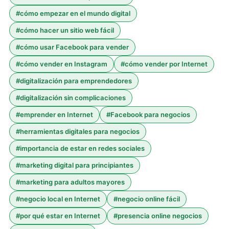
#
cómo empezar en el mundo digital
#
cómo hacer un sitio web fácil
#
cómo usar Facebook para vender
#
cómo vender en Instagram
#
cómo vender por Internet
#
digitalización para emprendedores
#
digitalización sin complicaciones
#
emprender en Internet
#
Facebook para negocios
#
herramientas digitales para negocios
#
importancia de estar en redes sociales
#
marketing digital para principiantes
#
marketing para adultos mayores
#
negocio local en Internet
#
negocio online fácil
#
por qué estar en Internet
#
presencia online negocios