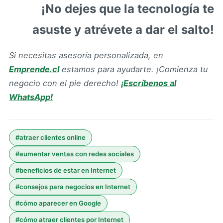
¡No dejes que la tecnología te
asuste y atrévete a dar el salto!
Si necesitas asesoría personalizada, en
Emprende.cl
estamos para ayudarte. ¡Comienza tu
negocio con el pie derecho!
¡Escríbenos al
WhatsApp!
#
atraer clientes online
#
aumentar ventas con redes sociales
#
beneficios de estar en Internet
#
consejos para negocios en Internet
#
cómo aparecer en Google
#
cómo atraer clientes por Internet