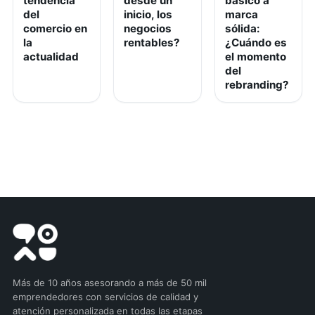
tendencia
desde un
básico a
del
inicio, los
marca
comercio en
negocios
sólida:
la
rentables?
¿Cuándo es
actualidad
el momento
del
rebranding?
Más de 10 años asesorando a más de 50 mil
emprendedores con servicios de calidad y
atención personalizada en todas las etapas