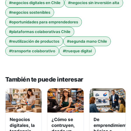
#
negocios digitales en Chile
#
negocios sin inversión alta
#
negocios sostenibles
#
oportunidades para emprendedores
#
plataformas colaborativas Chile
#
reutilización de productos
#
segunda mano Chile
#
transporte colaborativo
#
trueque digital
También te puede interesar
Negocios
¿Cómo se
De
digitales, la
contruyen,
emprendimiento