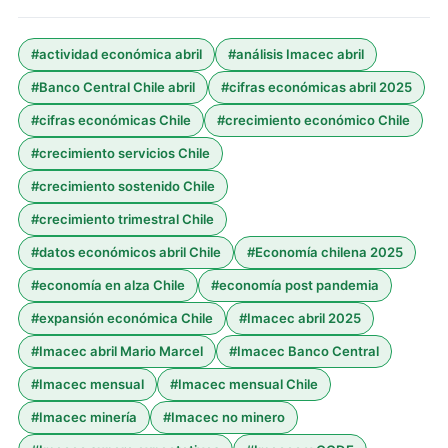
#
actividad económica abril
#
análisis Imacec abril
#
Banco Central Chile abril
#
cifras económicas abril 2025
#
cifras económicas Chile
#
crecimiento económico Chile
#
crecimiento servicios Chile
#
crecimiento sostenido Chile
#
crecimiento trimestral Chile
#
datos económicos abril Chile
#
Economía chilena 2025
#
economía en alza Chile
#
economía post pandemia
#
expansión económica Chile
#
Imacec abril 2025
#
Imacec abril Mario Marcel
#
Imacec Banco Central
#
Imacec mensual
#
Imacec mensual Chile
#
Imacec minería
#
Imacec no minero