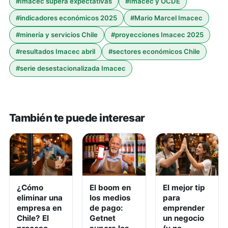
#
Imacec supera expectativas
#
Imacec y OCDE
#
indicadores económicos 2025
#
Mario Marcel Imacec
#
minería y servicios Chile
#
proyecciones Imacec 2025
#
resultados Imacec abril
#
sectores económicos Chile
#
serie desestacionalizada Imacec
También te puede interesar
¿Cómo
El boom en
El mejor tip
eliminar una
los medios
para
empresa en
de pago:
emprender
Chile? El
Getnet
un negocio