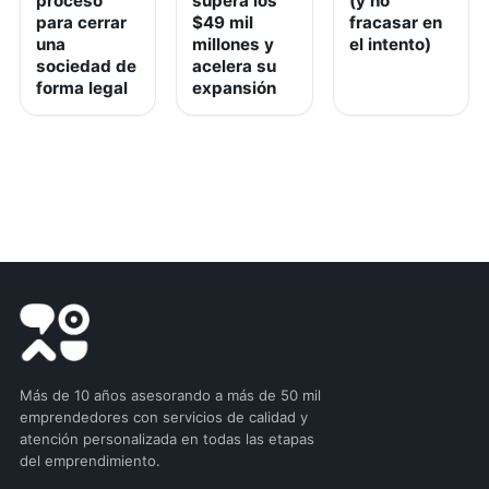
proceso
supera los
(y no
para cerrar
$49 mil
fracasar en
una
millones y
el intento)
sociedad de
acelera su
forma legal
expansión
Más de 10 años asesorando a más de 50 mil
emprendedores con servicios de calidad y
atención personalizada en todas las etapas
del emprendimiento.