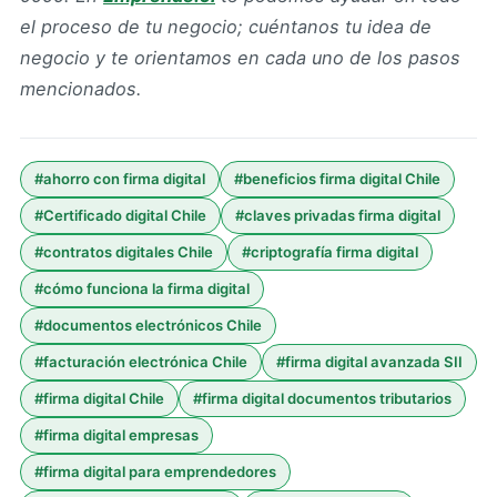
el proceso de tu negocio; cuéntanos tu idea de
negocio y te orientamos en cada uno de los pasos
mencionados.
#
ahorro con firma digital
#
beneficios firma digital Chile
#
Certificado digital Chile
#
claves privadas firma digital
#
contratos digitales Chile
#
criptografía firma digital
#
cómo funciona la firma digital
#
documentos electrónicos Chile
#
facturación electrónica Chile
#
firma digital avanzada SII
#
firma digital Chile
#
firma digital documentos tributarios
#
firma digital empresas
#
firma digital para emprendedores