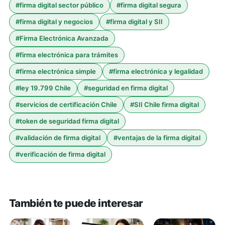
#
firma digital sector público
#
firma digital segura
#
firma digital y negocios
#
firma digital y SII
#
Firma Electrónica Avanzada
#
firma electrónica para trámites
#
firma electrónica simple
#
firma electrónica y legalidad
#
ley 19.799 Chile
#
seguridad en firma digital
#
servicios de certificación Chile
#
SII Chile firma digital
#
token de seguridad firma digital
#
validación de firma digital
#
ventajas de la firma digital
#
verificación de firma digital
También te puede interesar