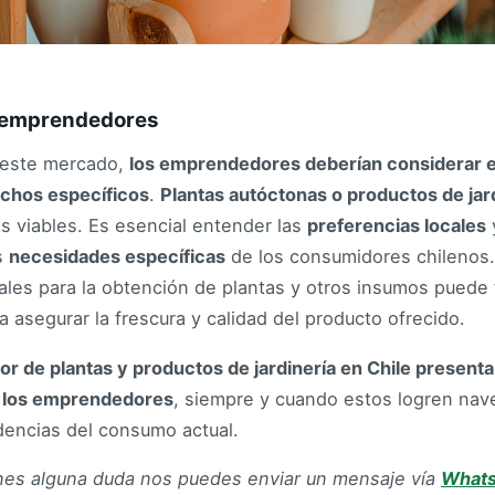
a emprendedores
n este mercado,
los emprendedores deberían considerar 
ichos específicos
.
Plantas autóctonas o productos de jar
s viables. Es esencial entender las
preferencias locales
s
necesidades específicas
de los consumidores chilenos.
cales para la obtención de plantas y otros insumos puede
a asegurar la frescura y calidad del producto ofrecido.
tor de plantas y productos de jardinería en Chile presen
a los emprendedores
, siempre y cuando estos logren nav
dencias del consumo actual.
enes alguna duda nos puedes enviar un mensaje vía
What