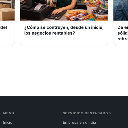
 del
¿Cómo se contruyen, desde un inicio,
De e
los negocios rentables?
sóli
rebr
MENÚ
SERVICIOS DESTACADOS
Inicio
Empresa en un día