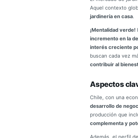
Aquel contexto glo
jardinería en casa
.
¡Mentalidad verde!
incremento en la de
interés creciente p
buscan cada vez m
contribuir al biene
Aspectos clav
Chile, con una econ
desarrollo de negoc
producción que incl
complementa y poten
Además, el perfil d