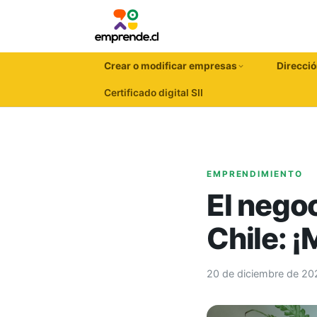
Crear o modificar empresas
Direcció
Certificado digital SII
EMPRENDIMIENTO
El negoc
Chile: 
20 de diciembre de 20