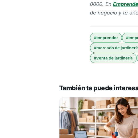
0000.
En
Emprende
de negocio y te or
#
emprender
#
empr
#
mercado de jardinerí
#
venta de jardinería
También te puede interes