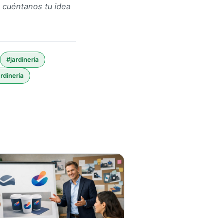
 cuéntanos tu idea
#
jardinería
rdinería