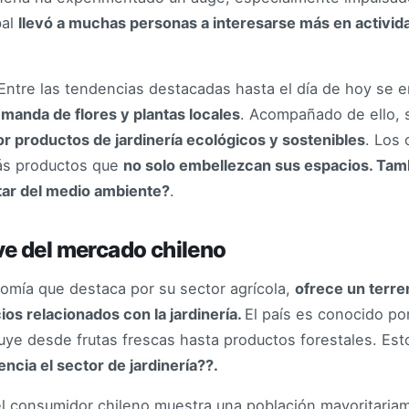
bal
llevó a muchas personas a interesarse más en actividade
Entre las tendencias destacadas hasta el día de hoy se 
manda de flores y plantas locales
. Acompañado de ello, 
or productos de jardinería ecológicos y sostenibles
. Los
ás productos que
no solo embellezcan sus espacios. Tam
star del medio ambiente?
.
e del mercado chileno
omía que destaca por su sector agrícola,
ofrece un terren
ios relacionados con la jardinería.
El país es conocido po
uye desde frutas frescas hasta productos forestales. Esto
cia el sector de jardinería??.
el consumidor chileno muestra una población mayoritaria