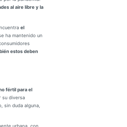
s al aire libre y la
encuentra
el
se ha mantenido un
 consumidores
bién estos deben
o fértil para el
r su diversa
, sin duda alguna,
mente urbana, con