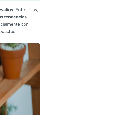
esafíos
. Entre ellos,
as tendencias
ecialmente con
oductos.