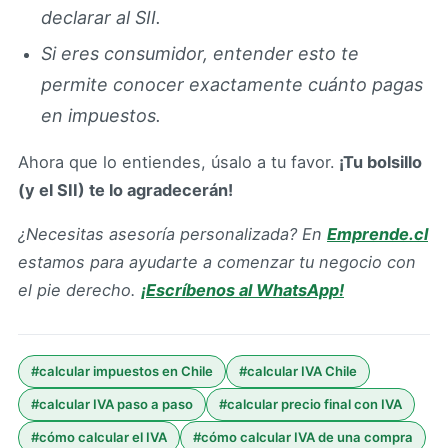
declarar al SII.
Si eres consumidor, entender esto te
permite conocer exactamente cuánto pagas
en impuestos.
Ahora que lo entiendes, úsalo a tu favor.
¡Tu bolsillo
(y el SII) te lo agradecerán!
¿Necesitas asesoría personalizada? En
Emprende.cl
estamos para ayudarte a comenzar tu negocio con
el pie derecho.
¡Escríbenos al WhatsApp!
#
calcular impuestos en Chile
#
calcular IVA Chile
#
calcular IVA paso a paso
#
calcular precio final con IVA
#
cómo calcular el IVA
#
cómo calcular IVA de una compra