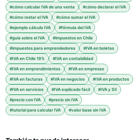
#
cómo calcular IVA de una venta
#
cómo declarar el IVA
#
cómo restar el IVA
#
cómo sumar el IVA
#
ejemplo cálculo IVA
#
fórmula del IVA
#
guía sobre el IVA
#
impuestos en Chile
#
impuestos para emprendedores
#
IVA en boletas
#
IVA en Chile 19%
#
IVA en contabilidad
#
IVA en emprendimientos
#
IVA en empresas
#
IVA en facturas
#
IVA en negocios
#
IVA en productos
#
IVA en servicios
#
IVA explicado fácil
#
IVA y SII
#
precio con IVA
#
precio sin IVA
#
tutorial para calcular IVA
#
valor base sin IVA