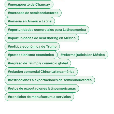
#
megapuerto de Chancay
#
mercado de semiconductores
#
minería en América Latina
#
oportunidades comerciales para Latinoamérica
#
oportunidades de nearshoring en México
#
política económica de Trump
#
proteccionismo económico
#
reforma judicial en México
#
regreso de Trump y comercio global
#
relación comercial China-Latinoamérica
#
restricciones a exportaciones de semiconductores
#
retos de exportaciones latinoamericanas
#
transición de manufactura a servicios