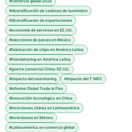
#
comercio global 2025
#
diversificación de cadenas de suministro
#
diversificación de exportaciones
#
economía de servicios en EE.UU.
#
elecciones de jueces en México
#
fabricación de chips en América Latina
#
friendshoring en América Latina
#
guerra comercial China-EE.UU.
#
impacto del nearshoring
#
impacto del T-MEC
#
informe Global Trade in Flux
#
innovación tecnológica en China
#
inversiones chinas en Latinoamérica
#
inversiones en México
#
Latinoamérica en comercio global