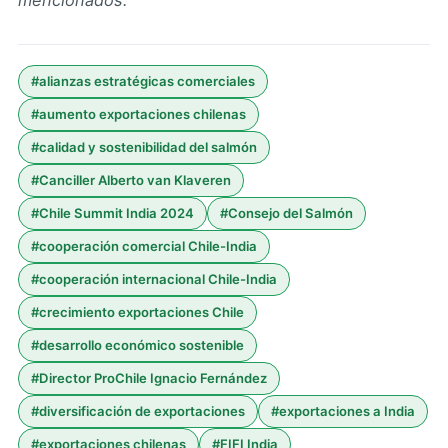
mencionados.
#
alianzas estratégicas comerciales
#
aumento exportaciones chilenas
#
calidad y sostenibilidad del salmón
#
Canciller Alberto van Klaveren
#
Chile Summit India 2024
#
Consejo del Salmón
#
cooperación comercial Chile-India
#
cooperación internacional Chile-India
#
crecimiento exportaciones Chile
#
desarrollo económico sostenible
#
Director ProChile Ignacio Fernández
#
diversificación de exportaciones
#
exportaciones a India
#
exportaciones chilenas
#
FIFI India