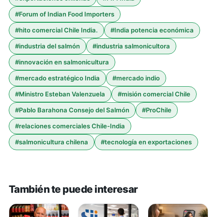
#
Forum of Indian Food Importers
#
hito comercial Chile India.
#
India potencia económica
#
industria del salmón
#
industria salmonicultora
#
innovación en salmonicultura
#
mercado estratégico India
#
mercado indio
#
Ministro Esteban Valenzuela
#
misión comercial Chile
#
Pablo Barahona Consejo del Salmón
#
ProChile
#
relaciones comerciales Chile-India
#
salmonicultura chilena
#
tecnología en exportaciones
También te puede interesar