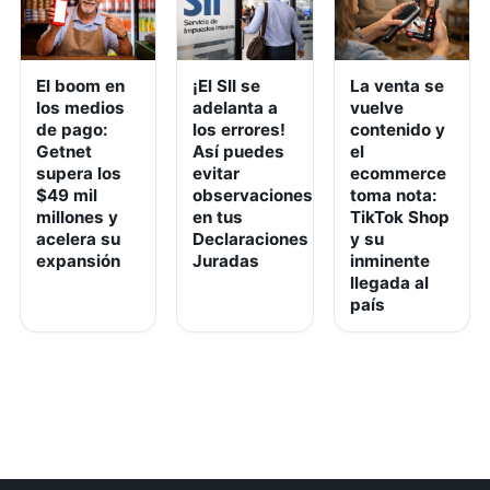
El boom en
¡El SII se
La venta se
los medios
adelanta a
vuelve
de pago:
los errores!
contenido y
Getnet
Así puedes
el
supera los
evitar
ecommerce
$49 mil
observaciones
toma nota:
millones y
en tus
TikTok Shop
acelera su
Declaraciones
y su
expansión
Juradas
inminente
llegada al
país