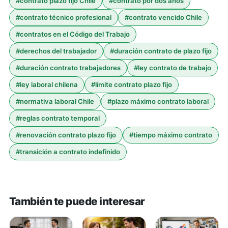
#
contrato plazo fijo Chile
#
contrato por dos años
#
contrato técnico profesional
#
contrato vencido Chile
#
contratos en el Código del Trabajo
#
derechos del trabajador
#
duración contrato de plazo fijo
#
duración contrato trabajadores
#
ley contrato de trabajo
#
ley laboral chilena
#
límite contrato plazo fijo
#
normativa laboral Chile
#
plazo máximo contrato laboral
#
reglas contrato temporal
#
renovación contrato plazo fijo
#
tiempo máximo contrato
#
transición a contrato indefinido
También te puede interesar