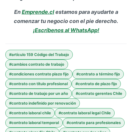
En
Emprende.cl
estamos para ayudarte a
comenzar tu negocio con el pie derecho.
¡Escríbenos al WhatsApp!
#
artículo 159 Código del Trabajo
#
cambios contrato de trabajo
#
condiciones contrato plazo fijo
#
contrato a término fijo
#
contrato con título profesional
#
contrato de plazo fijo
#
contrato de trabajo por un año
#
contrato gerentes Chile
#
contrato indefinido por renovación
#
contrato laboral chile
#
contrato laboral legal Chile
#
contrato laboral temporal
#
contrato para profesionales