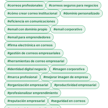
#
correos profesionales
#
correos seguros para negocios
#
cómo crear correo institucional
#
dominio personalizado
#
eficiencia en comunicaciones
#
email con dominio propio
#
email corporativo
#
email para emprendedores
#
firma electrónica en correos
#
gestión de correos empresariales
#
herramientas de correo empresarial
#
identidad digital negocio
#
imagen corporativa
#
marca profesional
#
mejorar imagen de empresa
#
organización empresarial
#
productividad empresarial
#
profesionalizar emprendimiento
#
reputación empresarial
#
seguridad en correos