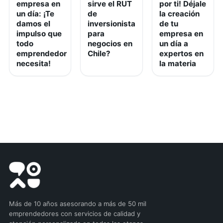
empresa en
sirve el RUT
por ti! Déjale
un día: ¡Te
de
la creación
damos el
inversionista
de tu
impulso que
para
empresa en
todo
negocios en
un día a
emprendedor
Chile?
expertos en
necesita!
la materia
Más de 10 años asesorando a más de 50 mil
emprendedores con servicios de calidad y