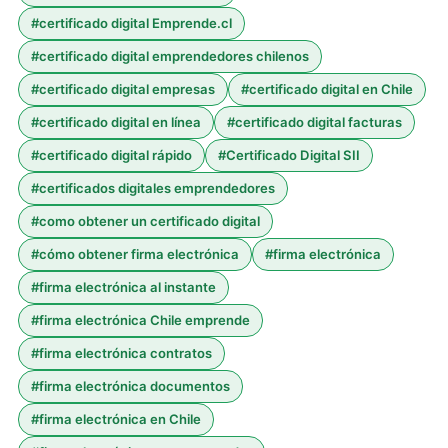
#
certificado digital Emprende.cl
#
certificado digital emprendedores chilenos
#
certificado digital empresas
#
certificado digital en Chile
#
certificado digital en línea
#
certificado digital facturas
#
certificado digital rápido
#
Certificado Digital SII
#
certificados digitales emprendedores
#
como obtener un certificado digital
#
cómo obtener firma electrónica
#
firma electrónica
#
firma electrónica al instante
#
firma electrónica Chile emprende
#
firma electrónica contratos
#
firma electrónica documentos
#
firma electrónica en Chile